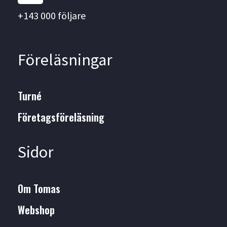
t
+143 000 följare
a
g
r
Föreläsningar
a
m
Turné
Företagsföreläsning
Sidor
Om Tomas
Webshop