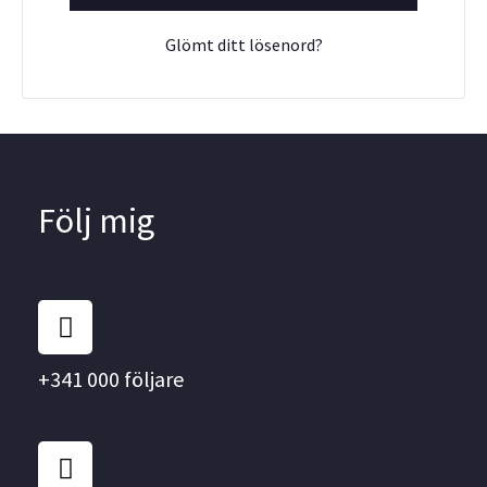
Glömt ditt lösenord?
Följ mig
F
a
c
e
+341 000 följare
b
o
I
o
n
k
s